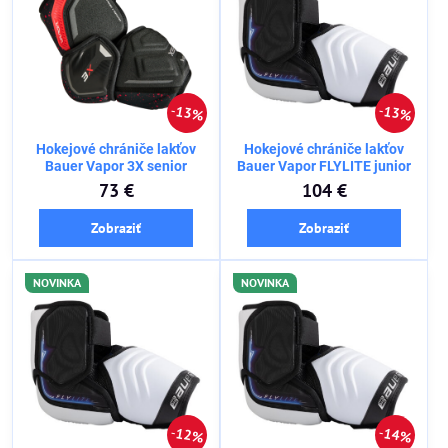
13%
13%
Hokejové chrániče lakťov
Hokejové chrániče lakťov
Bauer Vapor 3X senior
Bauer Vapor FLYLITE junior
73 €
104 €
Zobraziť
Zobraziť
NOVINKA
NOVINKA
12%
14%