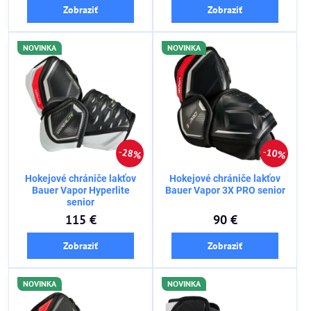
Zobraziť
Zobraziť
NOVINKA
NOVINKA
28%
10%
Hokejové chrániče lakťov
Hokejové chrániče lakťov
Bauer Vapor Hyperlite
Bauer Vapor 3X PRO senior
senior
115 €
90 €
Zobraziť
Zobraziť
NOVINKA
NOVINKA