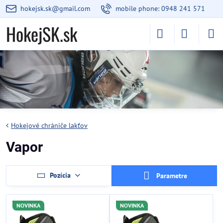
hokejsk.sk@gmail.com
mobile phone: 0948 241 571
HokejSK.sk
Hokejové chrániče lakťov
Vapor
Pozícia
Parametre
NOVINKA
NOVINKA