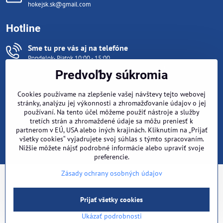
hokejsk.sk@gmail.com
Hotline
Sme tu pre vás aj na telefóne
Pondelok- Piatok 10:00 - 15:00
Počas tréningu (mimo týchto hodín) nám napíšte email na
Predvoľby súkromia
hokejsk.sk@gmail.com
, ozveme sa hneď ako sa vrátime z ľadu .
Cookies používame na zlepšenie vašej návštevy tejto webovej
Užitočné odkazy
stránky, analýzu jej výkonnosti a zhromažďovanie údajov o jej
používaní. Na tento účel môžeme použiť nástroje a služby
tretích strán a zhromaždené údaje sa môžu preniesť k
©
2026
Copyright
partnerom v EÚ, USA alebo iných krajinách. Kliknutím na „Prijať
všetky cookies“ vyjadrujete svoj súhlas s týmto spracovaním.
Predvoľby súkromia
Zásady ochrany osobných údajov
Stav objednávky
Nižšie môžete nájsť podrobné informácie alebo upraviť svoje
Vytvorené pomocou:
BiznisWeb.sk
preferencie.
Zásady ochrany osobných údajov
Prijať všetky cookies
Ukázať podrobnosti