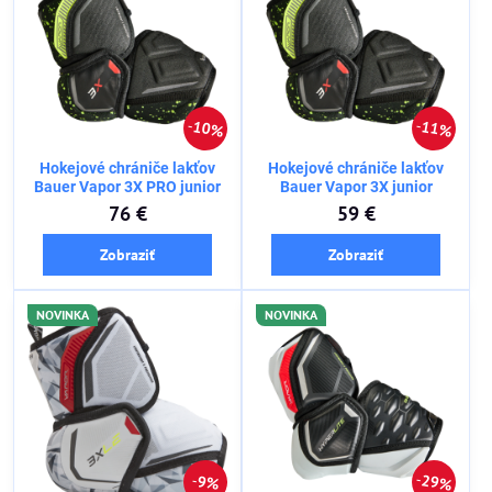
10%
11%
Hokejové chrániče lakťov
Hokejové chrániče lakťov
Bauer Vapor 3X PRO junior
Bauer Vapor 3X junior
76 €
59 €
Zobraziť
Zobraziť
NOVINKA
NOVINKA
29%
9%