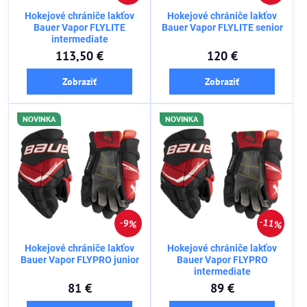
Hokejové chrániče lakťov
Hokejové chrániče lakťov
Bauer Vapor FLYLITE
Bauer Vapor FLYLITE senior
intermediate
113,50 €
120 €
Zobraziť
Zobraziť
NOVINKA
NOVINKA
11%
9%
Hokejové chrániče lakťov
Hokejové chrániče lakťov
Bauer Vapor FLYPRO junior
Bauer Vapor FLYPRO
intermediate
81 €
89 €