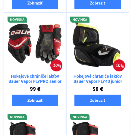
Zobraziť
Zobraziť
NOVINKA
NOVINKA
10%
10%
Hokejové chrániče lakťov
Hokejové chrániče lakťov
Bauer Vapor FLYPRO senior
Bauer Vapor FLY40 junior
99 €
58 €
Zobraziť
Zobraziť
NOVINKA
NOVINKA