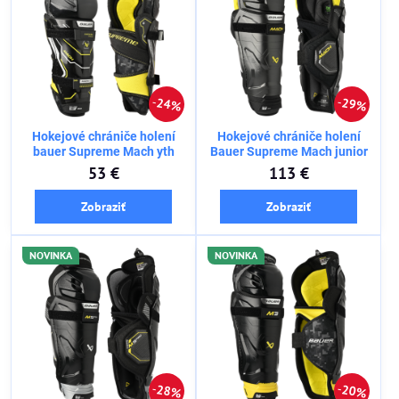
24%
29%
Hokejové chrániče holení
Hokejové chrániče holení
bauer Supreme Mach yth
Bauer Supreme Mach junior
53 €
113 €
Zobraziť
Zobraziť
NOVINKA
NOVINKA
28%
20%