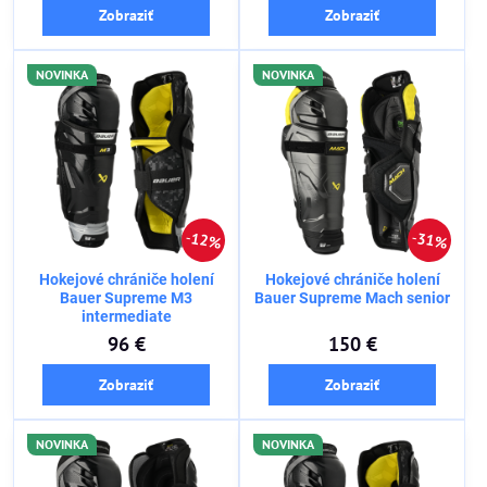
Zobraziť
Zobraziť
NOVINKA
NOVINKA
12%
31%
Hokejové chrániče holení
Hokejové chrániče holení
Bauer Supreme M3
Bauer Supreme Mach senior
intermediate
96 €
150 €
Zobraziť
Zobraziť
NOVINKA
NOVINKA