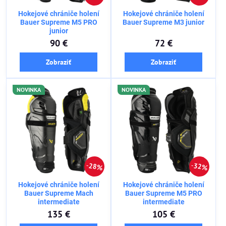
Hokejové chrániče holení
Hokejové chrániče holení
Bauer Supreme M5 PRO
Bauer Supreme M3 junior
junior
90 €
72 €
Zobraziť
Zobraziť
NOVINKA
NOVINKA
28%
32%
Hokejové chrániče holení
Hokejové chrániče holení
Bauer Supreme Mach
Bauer Supreme M5 PRO
intermediate
intermediate
135 €
105 €