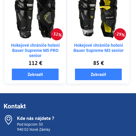
32%
29%
Hokejové chrániče holení
Hokejové chrániče holení
Bauer Supreme M5 PRO
Bauer Supreme M3 senior
senior
112 €
85 €
Zobraziť
Zobraziť
Kontakt
Kde nás nájdete ?
Pod kopcom 30
940 02 Nové Zámky