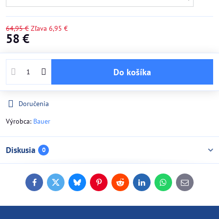
64,95 €
Zľava
6,95 €
58 €
Do košíka
Doručenia
Výrobca:
Bauer
Diskusia
0
Facebook
Twitter
Bluesky
Pinterest
Reddit
LinkedIn
WhatsApp
E-
mail