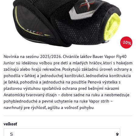
10%
Novinka na sezónu 2025/2026. Chrániče lakťov Bauer Vapor Fly40
Junior sú ideálnou voľbou pre deti a mladých hráčov, ktorí s hokejom
začínajú alebo hrajú rekreačne. Poskytujú základnú úroveň ochrany a
pohodlia v ľahkej a jednoduchej konštrukci. Jednodielna konštrukcia
je ľahká, pohodlná a jednoduchá na použitie Penová výstelka s
plastovou výstuhou spoľahlivá ochrana pred bežnými nárazmi
Anatomicky tvarovaný dizajn – dobre sadne na ruku a neobmedzuje
pohybJednoduché a pevné uchytenie na ruke Vapor strih –
navrhnutý pre rýchlosť, agilitu a voľnosť pohybu
veľkosť