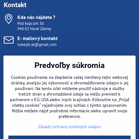
Kontakt
Kde nás nájdete ?
Pod kopcom 30
940 02 Nové Zámky
E- mailový kontakt
hokejsk.sk@gmail.com
Hotline
Predvoľby súkromia
Sme tu pre vás aj na telefóne
Cookies používame na zlepšenie vašej návštevy tejto webovej
Pondelok- Piatok 10:00 - 15:00
stránky, analýzu jej výkonnosti a zhromažďovanie údajov o jej
Počas tréningu (mimo týchto hodín) nám napíšte email na
používaní. Na tento účel môžeme použiť nástroje a služby
hokejsk.sk@gmail.com
, ozveme sa hneď ako sa vrátime z ľadu .
tretích strán a zhromaždené údaje sa môžu preniesť k
partnerom v EÚ, USA alebo iných krajinách. Kliknutím na „Prijať
Užitočné odkazy
všetky cookies“ vyjadrujete svoj súhlas s týmto spracovaním.
Nižšie môžete nájsť podrobné informácie alebo upraviť svoje
preferencie.
©
2026
Copyright
Zásady ochrany osobných údajov
Predvoľby súkromia
Zásady ochrany osobných údajov
Stav objednávky
Vytvorené pomocou:
BiznisWeb.sk