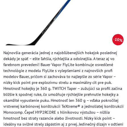
10%
Najnovšia generácia jednej z najobľúbenejších hokejok poslednej
dekády je späť – ešte ľahšia, rýchlejšia a odolnejšia. A teraz aj vo
farebnom prevedení! Bauer Vapor FlyLite kombinuje osvedčené
technológie z modelu FlyLite s vylepšeniami z najnovších profi
modelov Bauer, pričom si zachováva to najlepšie zo série Vapor –
nízky kick point pre explozívnu strelu a maximálny cit pre puk.
Hmotnosť hokejky je 360 g. TWITCH Taper – zužujúci sa profil začína
bližšie k spodnej ruke, čo umožňuje rýchlejšie prehnutie hokejky a
okamžité vypustenie puku. Hmotnosť len 360 g – vďaka pokročilej
vrstvenej karbónovej konštrukcii TeXtreme® a jednoliatej konštrukcii
Monocomp. Čepeľ HYP2RCORE s hliníkovou výstužou – nižšia
hmotnosť bez straty razancie alebo životnosti. Nízky kick point –
ideálny na svižné strely zápästím aj z prvej. Jedinečný dizajn v odtieni