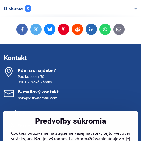
Diskusia
0
Facebook
Twitter
Bluesky
Pinterest
Reddit
LinkedIn
WhatsApp
E-
mail
Kontakt
Kde nás nájdete ?
Pod kopcom 30
940 02 Nové Zámky
E- mailový kontakt
hokejsk.sk@gmail.com
Hotline
Predvoľby súkromia
Sme tu pre vás aj na telefóne
Pondelok- Piatok 10:00 - 15:00
Cookies používame na zlepšenie vašej návštevy tejto webovej
Počas tréningu (mimo týchto hodín) nám napíšte email na
stránky, analýzu jej výkonnosti a zhromažďovanie údajov o jej