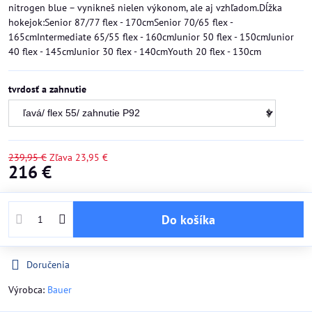
nitrogen blue – vynikneš nielen výkonom, ale aj vzhľadom.Dĺžka
hokejok:Senior 87/77 flex - 170cmSenior 70/65 flex -
165cmIntermediate 65/55 flex - 160cmJunior 50 flex - 150cmJunior
40 flex - 145cmJunior 30 flex - 140cmYouth 20 flex - 130cm
tvrdosť a zahnutie
239,95 €
Zľava
23,95 €
216 €
Do košíka
Doručenia
Výrobca:
Bauer