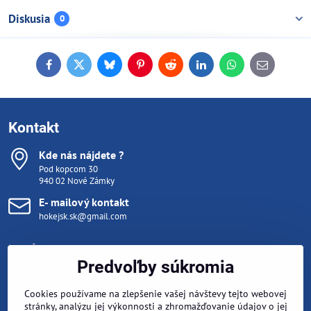
Diskusia
0
Facebook
Twitter
Bluesky
Pinterest
Reddit
LinkedIn
WhatsApp
E-
mail
Kontakt
Kde nás nájdete ?
Pod kopcom 30
940 02 Nové Zámky
E- mailový kontakt
hokejsk.sk@gmail.com
Hotline
Predvoľby súkromia
Sme tu pre vás aj na telefóne
Pondelok- Piatok 10:00 - 15:00
Cookies používame na zlepšenie vašej návštevy tejto webovej
Počas tréningu (mimo týchto hodín) nám napíšte email na
stránky, analýzu jej výkonnosti a zhromažďovanie údajov o jej