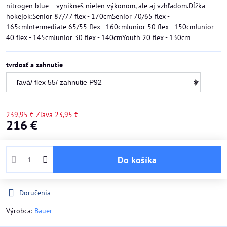
nitrogen blue – vynikneš nielen výkonom, ale aj vzhľadom.Dĺžka
hokejok:Senior 87/77 flex - 170cmSenior 70/65 flex -
165cmIntermediate 65/55 flex - 160cmJunior 50 flex - 150cmJunior
40 flex - 145cmJunior 30 flex - 140cmYouth 20 flex - 130cm
tvrdosť a zahnutie
239,95 €
Zľava
23,95 €
216 €
Do košíka
Doručenia
Výrobca:
Bauer