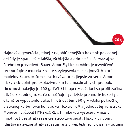
10%
Najnovšia generácia jednej z najobľúbenejších hokejok poslednej
dekády je späť – ešte ľahšia, rýchlejšia a odolnejšia. A teraz aj vo
farebnom prevedení! Bauer Vapor FlyLite kombinuje osvedčené
technológie z modelu FlyLite s vylepšeniami z najnovších profi
modelov Bauer, pričom si zachováva to najlepšie zo série Vapor –
nízky kick point pre explozívnu strelu a maximálny cit pre puk.
Hmotnosť hokejky je 360 g. TWITCH Taper – zužujúci sa profil začína
bližšie k spodnej ruke, čo umožňuje rýchlejšie prehnutie hokejky a
okamžité vypustenie puku. Hmotnosť len 360 g – vďaka pokročilej
vrstvenej karbónovej konštrukcii TeXtreme® a jednoliatej konštrukcii
Monocomp. Čepeľ HYP2RCORE s hliníkovou výstužou – nižšia
hmotnosť bez straty razancie alebo životnosti. Nízky kick point –
ideálny na svižné strely zápästím aj z prvej. Jedinečný dizajn v odtieni