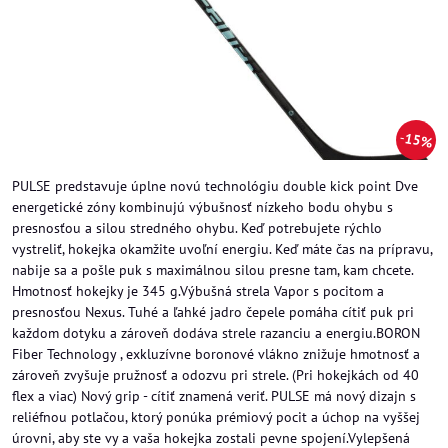
15%
PULSE predstavuje úplne novú technológiu double kick point Dve
energetické zóny kombinujú výbušnosť nízkeho bodu ohybu s
presnosťou a silou stredného ohybu. Keď potrebujete rýchlo
vystreliť, hokejka okamžite uvoľní energiu. Keď máte čas na prípravu,
nabije sa a pošle puk s maximálnou silou presne tam, kam chcete.
Hmotnosť hokejky je 345 g.Výbušná strela Vapor s pocitom a
presnosťou Nexus. Tuhé a ľahké jadro čepele pomáha cítiť puk pri
každom dotyku a zároveň dodáva strele razanciu a energiu.BORON
Fiber Technology , exkluzívne boronové vlákno znižuje hmotnosť a
zároveň zvyšuje pružnosť a odozvu pri strele. (Pri hokejkách od 40
flex a viac) Nový grip - cítiť znamená veriť. PULSE má nový dizajn s
reliéfnou potlačou, ktorý ponúka prémiový pocit a úchop na vyššej
úrovni, aby ste vy a vaša hokejka zostali pevne spojení.Vylepšená