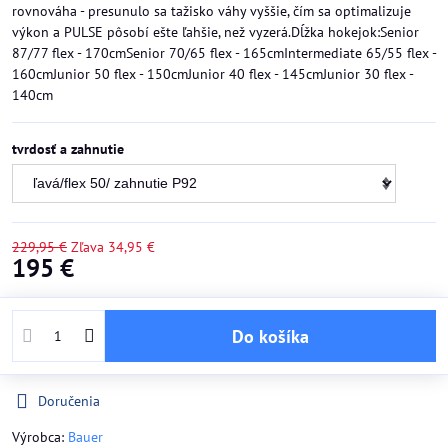
rovnováha - presunulo sa tažisko váhy vyššie, čím sa optimalizuje
výkon a PULSE pôsobí ešte ľahšie, než vyzerá.Dĺžka hokejok:Senior
87/77 flex - 170cmSenior 70/65 flex - 165cmIntermediate 65/55 flex -
160cmJunior 50 flex - 150cmJunior 40 flex - 145cmJunior 30 flex -
140cm
tvrdosť a zahnutie
229,95 €
Zľava
34,95 €
195 €
Do košíka
Doručenia
Výrobca:
Bauer