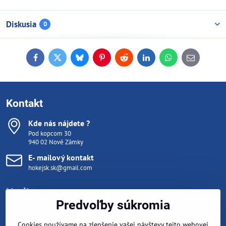
Diskusia
0
Facebook
Twitter
Bluesky
Pinterest
Reddit
LinkedIn
WhatsApp
E-
mail
Kontakt
Kde nás nájdete ?
Pod kopcom 30
940 02 Nové Zámky
E- mailový kontakt
hokejsk.sk@gmail.com
Hotline
Predvoľby súkromia
Sme tu pre vás aj na telefóne
Pondelok- Piatok 10:00 - 15:00
Cookies používame na zlepšenie vašej návštevy tejto webovej