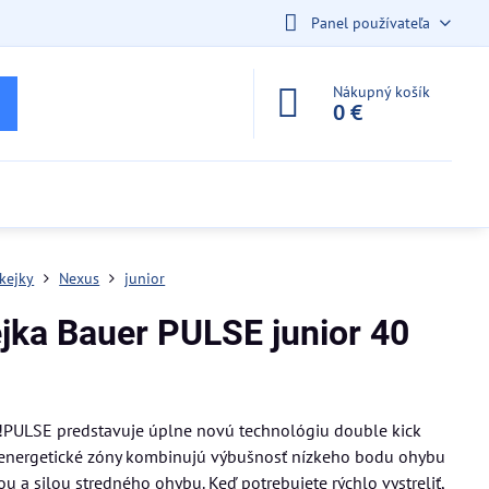
Panel používateľa
Nákupný košík
0 €
kejky
Nexus
junior
jka Bauer PULSE junior 40
!!PULSE predstavuje úplne novú technológiu double kick
 energetické zóny kombinujú výbušnosť nízkeho bodu ohybu
ou a silou stredného ohybu. Keď potrebujete rýchlo vystreliť,