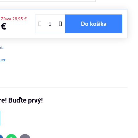
Zľava
28,95 €
Do košíka
 €
nia
uer
re! Buďte prvý!