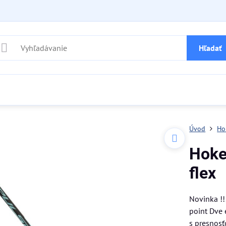
Hľadať
Úvod
Ho
Hoke
flex
Novinka !
point Dve
s presnosť