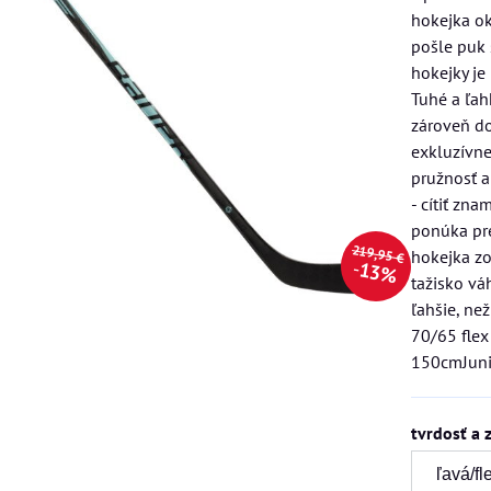
hokejka ok
pošle puk
hokejky je
Tuhé a ľah
zároveň do
exkluzívne
pružnosť a 
- cítiť zn
ponúka pré
219,95 €
hokejka zo
13%
tažisko vá
ľahšie, ne
70/65 flex
150cmJunio
tvrdosť a 