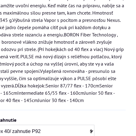
amžite uvoľní energiu. Keď máte čas na prípravu, nabije sa a
 s maximálnou silou presne tam, kam chcete. Hmotnosť
 345 g.Výbušná strela Vapor s pocitom a presnosťou Nexus.
ké jadro čepele pomáha cítiť puk pri každom dotyku a
dáva strele razanciu a energiu.BORON Fiber Technology ,
 boronové vlákno znižuje hmotnosť a zároveň zvyšuje
odozvu pri strele. (Pri hokejkách od 40 flex a viac) Nový grip
amená veriť. PULSE má nový dizajn s reliéfnou potlačou, ktorý
miový pocit a úchop na vyššej úrovni, aby ste vy a vaša
stali pevne spojení.Vylepšená rovnováha - presunulo sa
hy vyššie, čím sa optimalizuje výkon a PULSE pôsobí ešte
ž vyzerá.Dĺžka hokejok:Senior 87/77 flex - 170cmSenior
 - 165cmIntermediate 65/55 flex - 160cmJunior 50 flex -
r 40 flex - 145cmJunior 30 flex - 140cm
zahnutie