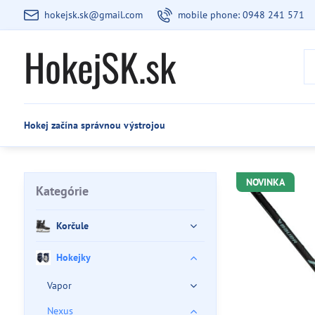
hokejsk.sk@gmail.com
mobile phone: 0948 241 571
HokejSK.sk
Hokej začína správnou výstrojou
NOVINKA
Kategórie
Korčule
Hokejky
Vapor
Nexus