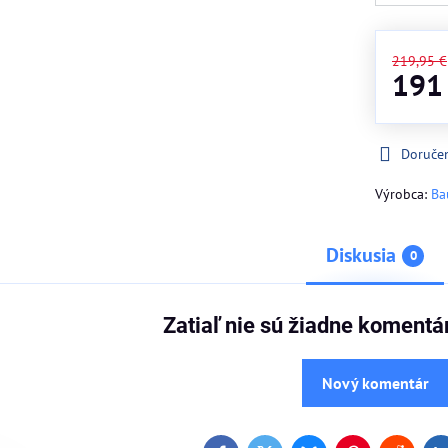
219,95 €
191
Doruče
Výrobca:
Ba
Diskusia
0
Zatiaľ nie sú žiadne komentá
Nový komentár