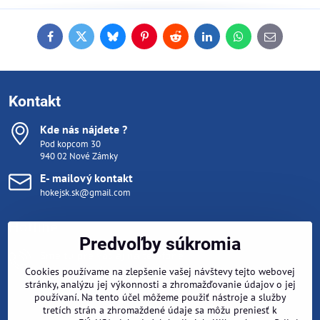
Facebook
Twitter
Bluesky
Pinterest
Reddit
LinkedIn
WhatsApp
E-
mail
Kontakt
Kde nás nájdete ?
Pod kopcom 30
940 02 Nové Zámky
E- mailový kontakt
hokejsk.sk@gmail.com
Hotline
Predvoľby súkromia
Sme tu pre vás aj na telefóne
Pondelok- Piatok 10:00 - 15:00
Cookies používame na zlepšenie vašej návštevy tejto webovej
Počas tréningu (mimo týchto hodín) nám napíšte email na
stránky, analýzu jej výkonnosti a zhromažďovanie údajov o jej
hokejsk.sk@gmail.com
, ozveme sa hneď ako sa vrátime z ľadu .
používaní. Na tento účel môžeme použiť nástroje a služby
tretích strán a zhromaždené údaje sa môžu preniesť k