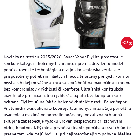
13%
Novinka na sezónu 2025/2026. Bauer Vapor FlyLite predstavuje
špičku v kategórii holenných chráničov pre mládež. Tento model
ponúka rovnaké technológie a dizajn ako seniorská verzia, ale
prispôsobený potrebám mladých hráčov. Je určený pre tých, ktorí to
myslia s hokejom vážne a chcú sa spoľahnúť na maximálnu ochranu
bez kompromisov v rýchlosti či komforte. Ultraľahká konštrukcia
.navrhnuté pre maximálnu rýchlosť a agilitu bez kompromisu v
ochrane. FlyLite sú najľahšie holenné chrániče z radu Bauer Vapor.
Anatomický tvar,dokonale kopírujú tvar nohy, čím zaisťujú perfektné
usadenie a maximálne pohodlie počas hry Inovatívna ochranná
škrupina zabezpečuje vysokú úroveň bezpečnosti pri zachovaní
nízkej hmotnosti. Rýchle a pevné zapínanie pomáha udržať chrániče
presne tam, kde majú byť – aj pri najintenzívnejšom pohybe. Ideálne