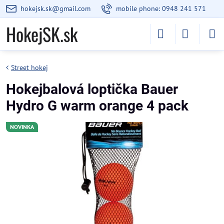
hokejsk.sk@gmail.com
mobile phone: 0948 241 571
HokejSK.sk
Street hokej
Hokejbalová loptička Bauer
Hydro G warm orange 4 pack
NOVINKA