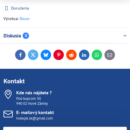
Doručenia
Výrobca:
Bauer
Diskusia
0
Facebook
Twitter
Bluesky
Pinterest
Reddit
LinkedIn
WhatsApp
E-
mail
Kontakt
Kde nás nájdete ?
Pod kopcom 30
940 02 Nové Zámky
E- mailový kontakt
hokejsk.sk@gmail.com