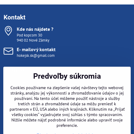
Kontakt
Kde nás nájdete ?
Pod kopcom 30
940 02 Nové Zámky
E- mailový kontakt
hokejsk.sk@gmail.com
Hotline
Predvoľby súkromia
Sme tu pre vás aj na telefóne
Cookies používame na zlepšenie vašej návštevy tejto webovej
Pondelok- Piatok 10:00 - 15:00
stránky, analýzu jej výkonnosti a zhromažďovanie údajov o jej
Počas tréningu (mimo týchto hodín) nám napíšte email na
hokejsk.sk@gmail.com
, ozveme sa hneď ako sa vrátime z ľadu .
používaní. Na tento účel môžeme použiť nástroje a služby
tretích strán a zhromaždené údaje sa môžu preniesť k
partnerom v EÚ, USA alebo iných krajinách. Kliknutím na „Prijať
Užitočné odkazy
všetky cookies“ vyjadrujete svoj súhlas s týmto spracovaním.
Nižšie môžete nájsť podrobné informácie alebo upraviť svoje
preferencie.
©
2026
Copyright