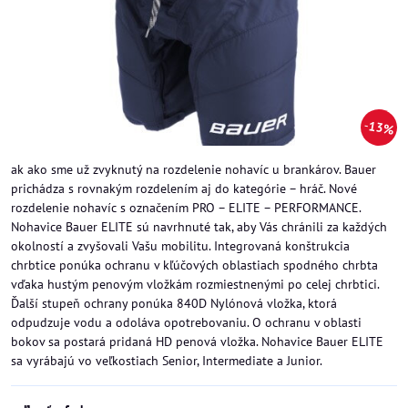
13%
ak ako sme už zvyknutý na rozdelenie nohavíc u brankárov. Bauer
prichádza s rovnakým rozdelením aj do kategórie – hráč. Nové
rozdelenie nohavíc s označením PRO – ELITE – PERFORMANCE.
Nohavice Bauer ELITE sú navrhnuté tak, aby Vás chránili za každých
okolností a zvyšovali Vašu mobilitu. Integrovaná konštrukcia
chrbtice ponúka ochranu v kľúčových oblastiach spodného chrbta
vďaka hustým penovým vložkám rozmiestnenými po celej chrbtici.
Ďalší stupeň ochrany ponúka 840D Nylónová vložka, ktorá
odpudzuje vodu a odoláva opotrebovaniu. O ochranu v oblasti
bokov sa postará pridaná HD penová vložka. Nohavice Bauer ELITE
sa vyrábajú vo veľkostiach Senior, Intermediate a Junior.