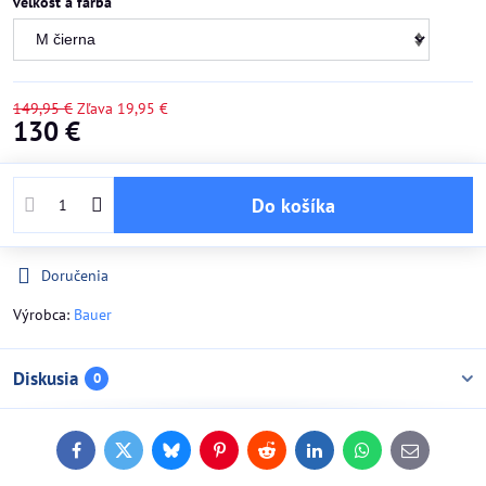
veľkosť a farba
149,95 €
Zľava
19,95 €
130 €
Do košíka
Doručenia
Výrobca:
Bauer
Diskusia
0
Facebook
Twitter
Bluesky
Pinterest
Reddit
LinkedIn
WhatsApp
E-
mail