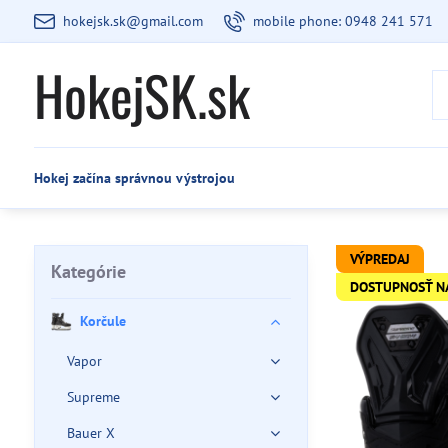
hokejsk.sk@gmail.com
mobile phone: 0948 241 571
HokejSK.sk
Hokej začína správnou výstrojou
VÝPREDAJ
Kategórie
DOSTUPNOSŤ N
Korčule
Vapor
Supreme
Bauer X