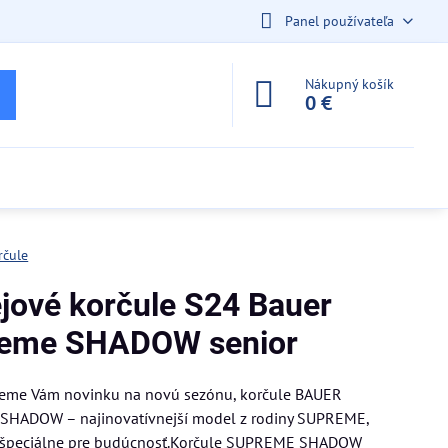
Panel používateľa
Nákupný košík
0 €
rčule
jové korčule S24 Bauer
eme SHADOW senior
jeme Vám novinku na novú sezónu, korčule BAUER
HADOW – najinovatívnejší model z rodiny SUPREME,
 špeciálne pre budúcnosť.Korčule SUPREME SHADOW