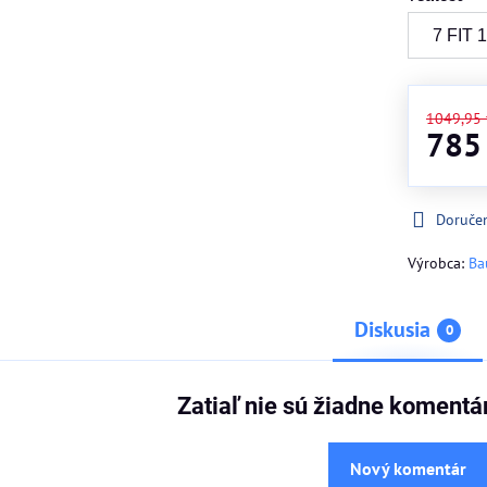
1049,95
785
Doruče
Výrobca:
Ba
Diskusia
0
Zatiaľ nie sú žiadne komentá
Nový komentár