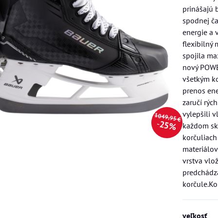
prinášajú 
spodnej ča
energie a 
flexibilný
spojila m
nový POWER
všetkým ko
prenos ene
zaručí rýc
vylepšili 
1049,95 €
25%
každom skl
korčuliach
materiálov
vrstva vlo
predchádz
korčule.Ko
veľkosť