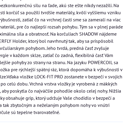
bezkonkurenčnú silu na ľade, akú ste ešte nikdy nezažili. Na
sti korčúľ sa použili tvrdšie materiály, kvôli vyššiemu vzniku
výbušnosti, zatiaľ čo na vrchnej časti sme sa zamerali na viac
 materiál, pre čo najlepší rozsah pohybu. Tým sa v plnej paráde
aximálna sila a obratnosť. Na korčuliach SHADOW nájdeme
FLY Holder, ktorý bol navrhnutý tak, aby sa prispôsobil
rčuliarskym pohybom. Jeho tvrdá, predná časť zvyšuje
rgie v každom sklze, zatiaľ čo zadná, flexibilná časť Vám
hlejšie pohyby zo strany na stranu. Na jazyku POWERCOIL sa
vložka pre rýchlejší spätný ráz, ktorá dopomáha k výbušnosti v
ze.Vďaka vložke LOCK-FIT PRO zostanete v bezpečí v svojich
 po celú dobu. Vrchná vrstva vložky je vyrobená z mäkkých
, aby poskytla čo najväčšie pohodlie okolo celej nohy. Nižšia
žky obsahuje grip, ktorý udržuje Vaše chodidlo v bezpečí a
a tak zbytočným a neželaným pohybom nohy vo vnútri
rčule sú tepelne tvarovateľné.