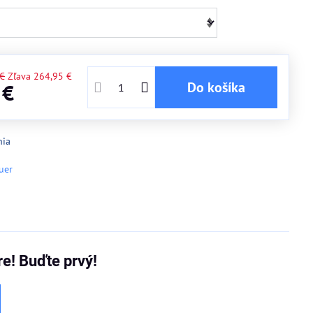
 €
Zľava
264,95 €
Do košíka
 €
nia
uer
re! Buďte prvý!