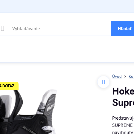
Hľadať
Úvod
Ko
A DOTAZ
Hoke
Supr
Predstavu
SUPREME S
navrhnutý