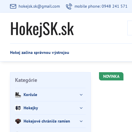
hokejsk.sk@gmail.com
mobile phone: 0948 241 571
HokejSK.sk
Hokej začína správnou výstrojou
NOVINKA
Kategórie
Korčule
Hokejky
Hokejové chrániče ramien