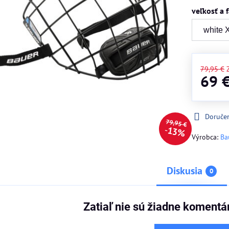
veľkosť a 
79,95 €
69 
Doruče
79,95 €
13%
Výrobca:
Ba
Diskusia
0
Zatiaľ nie sú žiadne komentá