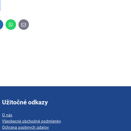
inkedIn
WhatsApp
E-
mail
Užitočné odkazy
O nás
Všeobecné obchodné podmienky
Ochrana osobnych údajov