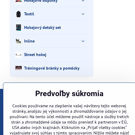
Hokejové doplnky
Textil
Hokejový detský set
Inline
Street hokej
Tréningové bránky a pomôcky
Predvoľby súkromia
Kontakt
Cookies používame na zlepšenie vašej návštevy tejto webovej
stránky, analýzu jej výkonnosti a zhromažďovanie údajov o jej
používaní. Na tento účel môžeme použiť nástroje a služby tretích
Kde nás nájdete ?
strán a zhromaždené údaje sa môžu preniesť k partnerom v EÚ,
Pod kopcom 30
USA alebo iných krajinách. Kliknutím na „Prijať všetky cookies“
940 02 Nové Zámky
vyjadrujete svoj súhlas s týmto spracovaním. Nižšie môžete nájsť