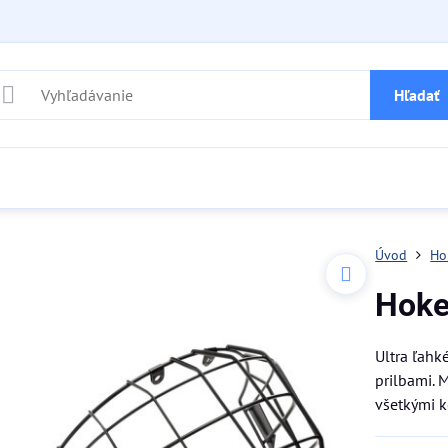
Hľadať
Úvod
Ho
Hoke
Ultra ľahk
prilbami. M
všetkými k