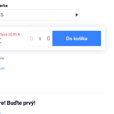
farba
Zľava
10,95 €
Do košíka
€
nia
uer
re! Buďte prvý!