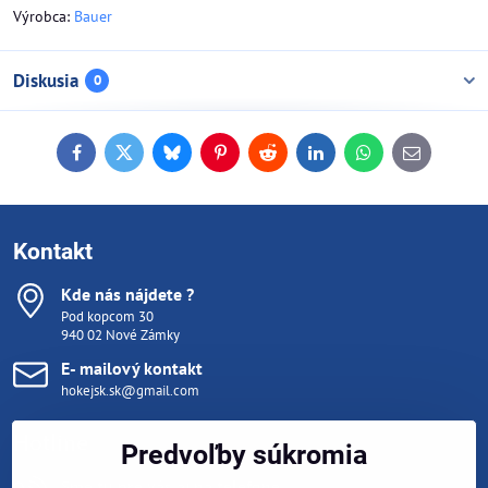
Výrobca:
Bauer
Diskusia
0
Facebook
Twitter
Bluesky
Pinterest
Reddit
LinkedIn
WhatsApp
E-
mail
Kontakt
Kde nás nájdete ?
Pod kopcom 30
940 02 Nové Zámky
E- mailový kontakt
hokejsk.sk@gmail.com
Hotline
Predvoľby súkromia
Sme tu pre vás aj na telefóne