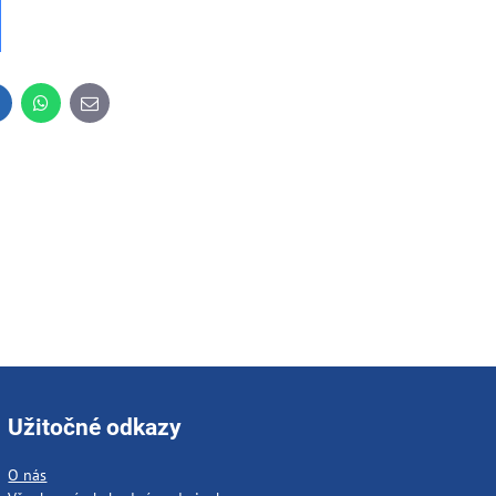
inkedIn
WhatsApp
E-
mail
Užitočné odkazy
O nás