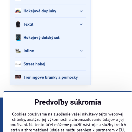
Hokejové doplnky
Textil
Hokejový detský set
Inline
Street hokej
Tréningové bránky a pomôcky
Predvoľby súkromia
Kontakt
Cookies používame na zlepšenie vašej návštevy tejto webovej
stránky, analýzu jej výkonnosti a zhromažďovanie údajov o jej
používaní. Na tento účel môžeme použiť nástroje a služby tretích
Kde nás nájdete ?
strán a zhromaždené údaje sa môžu preniesť k partnerom v EÚ,