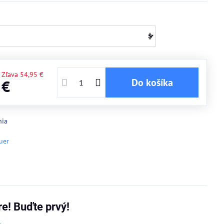
Zľava
54,95 €
Do košíka
 €
nia
uer
re! Buďte prvý!