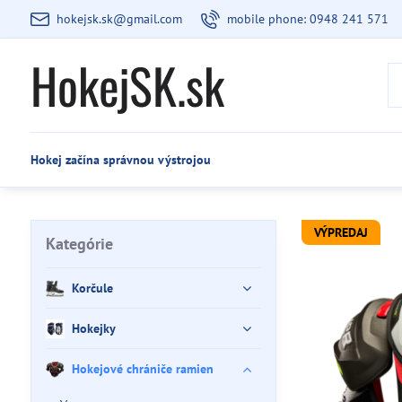
hokejsk.sk@gmail.com
mobile phone: 0948 241 571
HokejSK.sk
Hokej začína správnou výstrojou
VÝPREDAJ
Kategórie
Korčule
Hokejky
Hokejové chrániče ramien