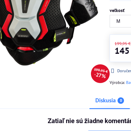
veľkosť
199,95 €
145
199,95 €
Doruče
27%
Výrobca:
Ba
Diskusia
0
Zatiaľ nie sú žiadne komentá